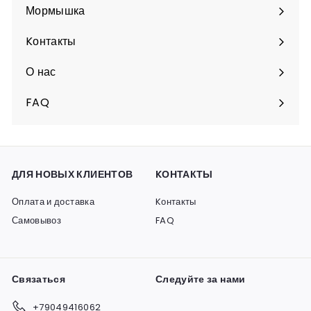
подменю
Мормышка
Разверните
подменю
Kонтакты
О нас
FAQ
ДЛЯ НОВЫХ КЛИЕНТОВ
KОНТАКТЫ
Оплата и доставка
Kонтакты
Самовывоз
FAQ
Связаться
Следуйте за нами
+79049416062