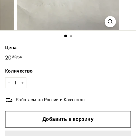
Цена
Обычная
20
20,80руб
80руб
цена
Количество
−
+
Работаем по России и Казахстан
Добавить в корзину