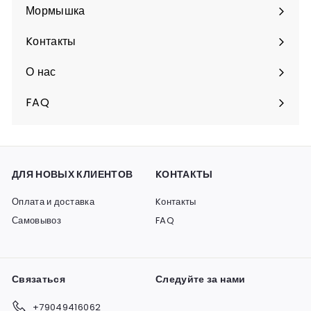
подменю
Мормышка
Разверните
подменю
Kонтакты
О нас
FAQ
ДЛЯ НОВЫХ КЛИЕНТОВ
KОНТАКТЫ
Оплата и доставка
Kонтакты
Самовывоз
FAQ
Связаться
Следуйте за нами
+79049416062