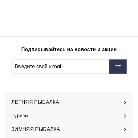
Ø3-0.77g
vitfishing-opt
40
4
00руб
0
,
0
0
Подписывайтесь на новости и акции
р
у
Введите
б
свой
Email
ЛЕТНЯЯ РЫБАЛКА
Разверните
подменю
Туризм
Разверните
подменю
ЗИМНЯЯ РЫБАЛКА
Разверните