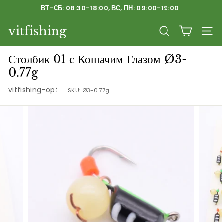
Перейти
ВТ-СБ: 08:30-18:00, ВС, ПН: 09:00-19:00
к
Приостановить
содержанию
vitfishing
слайд-
ПОИСК
НАВ
шоу
Столбик 01 с Кошачим Глазом Ø3-
0.77g
vitfishing-opt
SKU:
Ø3-0.77g