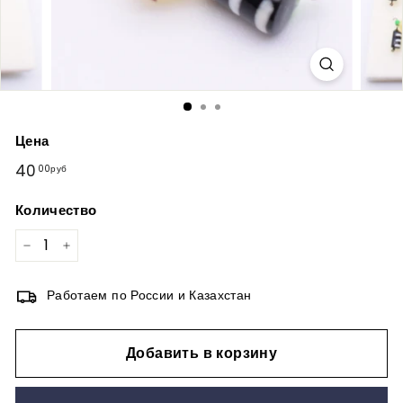
Цена
Обычная
40
40,00руб
00руб
цена
Количество
−
+
Работаем по России и Казахстан
Добавить в корзину