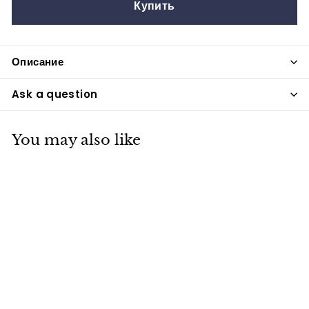
Купить
Описание
Ask a question
You may also like
Столбик 01 с
Кошачим Глазом