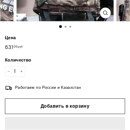
Цена
Обычная
631
631,00руб
00руб
цена
Количество
−
+
Работаем по России и Казахстан
Добавить в корзину