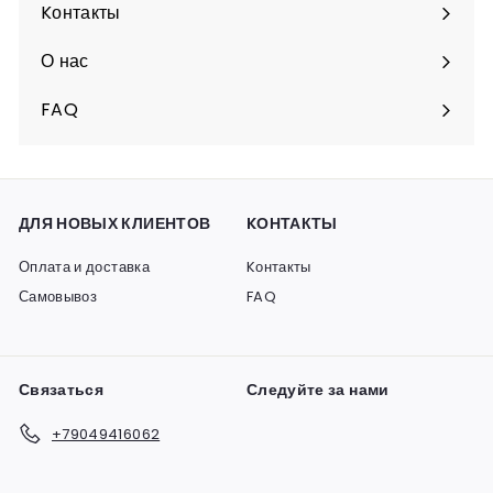
подменю
Kонтакты
О нас
FAQ
ДЛЯ НОВЫХ КЛИЕНТОВ
KОНТАКТЫ
Оплата и доставка
Kонтакты
Самовывоз
FAQ
Связаться
Следуйте за нами
+79049416062