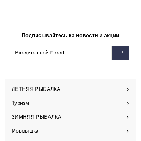
631
6
00руб
3
1
,
0
Подписывайтесь на новости и акции
0
р
Введите
у
свой
б
Email
ЛЕТНЯЯ РЫБАЛКА
Разверните
подменю
Туризм
Разверните
подменю
ЗИМНЯЯ РЫБАЛКА
Разверните
подменю
Мормышка
Разверните