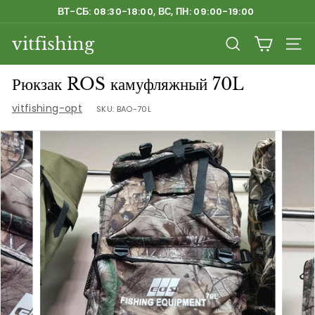
Перейти
ВТ-СБ: 08:30-18:00, ВС, ПН: 09:00-19:00
к
Приостановить
содержанию
vitfishing
слайд-
ПОИСК
НАВ
шоу
Рюкзак ROS камуфляжный 70L
vitfishing-opt
SKU:
BAO-70L