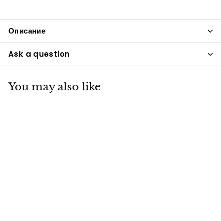
Описание
Ask a question
You may also like
Рюкзак ROS
камуфляжный 70L
vitfishing-opt