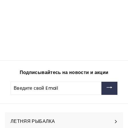
Поплавок
бальсовый C-14
Smile 10шт/уп
vitfishing-opt
192
1
00руб
9
2
,
0
Подписывайтесь на новости и акции
0
р
Введите
у
свой
б
Email
ЛЕТНЯЯ РЫБАЛКА
Разверните