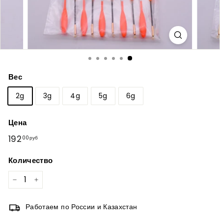
Вес
2g
3g
4g
5g
6g
Цена
Обычная
192
192,00руб
00руб
цена
Количество
−
+
Работаем по России и Казахстан