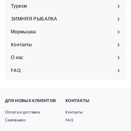
подменю
Туризм
Разверните
подменю
ЗИМНЯЯ РЫБАЛКА
Разверните
подменю
Мормышка
Разверните
подменю
Kонтакты
О нас
FAQ
ДЛЯ НОВЫХ КЛИЕНТОВ
KОНТАКТЫ
Оплата и доставка
Kонтакты
Самовывоз
FAQ