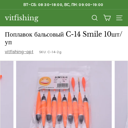
Перейти
ВТ-СБ: 08:30-18:00, ВС, ПН: 09:00-19:00
к
Приостановить
содержанию
vitfishing
слайд-
ПОИСК
НАВ
шоу
Поплавок бальсовый C-14 Smile 10шт/
уп
vitfishing-opt
SKU:
C-14-2g