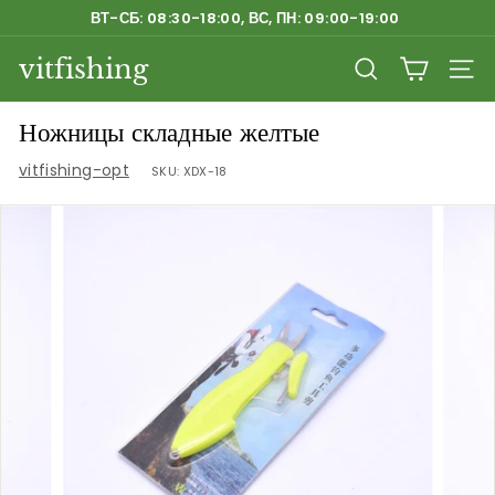
Перейти
ВТ-СБ: 08:30-18:00, ВС, ПН: 09:00-19:00
к
Приостановить
содержанию
vitfishing
слайд-
ПОИСК
НАВ
шоу
Ножницы складные желтые
vitfishing-opt
SKU:
XDX-18