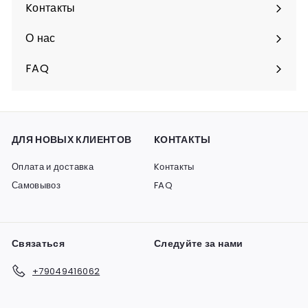
подменю
Kонтакты
О нас
FAQ
ДЛЯ НОВЫХ КЛИЕНТОВ
KОНТАКТЫ
Оплата и доставка
Kонтакты
Самовывоз
FAQ
Связаться
Следуйте за нами
+79049416062