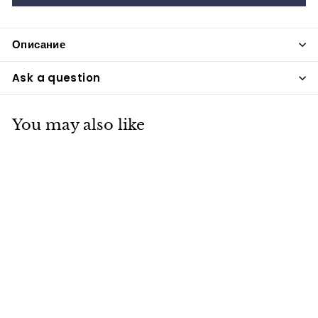
Описание
Ask a question
You may also like
Ножницы складные
желтые
vitfishing-opt