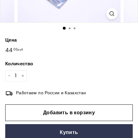
Цена
Обычная
44
44,00руб
00руб
цена
Количество
−
+
Работаем по России и Казахстан
Добавить в корзину
Купить