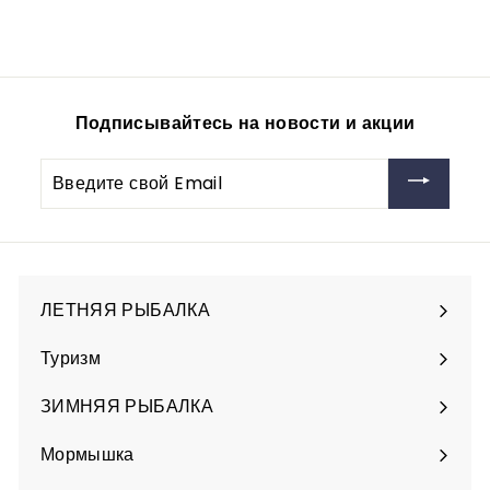
44
4
00руб
4
,
0
0
Подписывайтесь на новости и акции
р
у
Введите
б
свой
Email
ЛЕТНЯЯ РЫБАЛКА
Разверните
подменю
Туризм
Разверните
подменю
ЗИМНЯЯ РЫБАЛКА
Разверните
подменю
Мормышка
Разверните