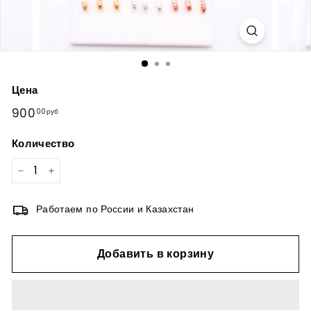
Цена
Обычная
900
900,00руб
00руб
цена
Количество
−
+
Работаем по России и Казахстан
Добавить в корзину