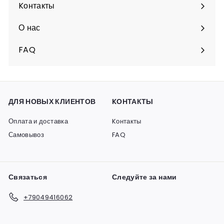
подменю
Kонтакты
О нас
FAQ
ДЛЯ НОВЫХ КЛИЕНТОВ
KОНТАКТЫ
Оплата и доставка
Kонтакты
Самовывоз
FAQ
Связаться
Следуйте за нами
+79049416062