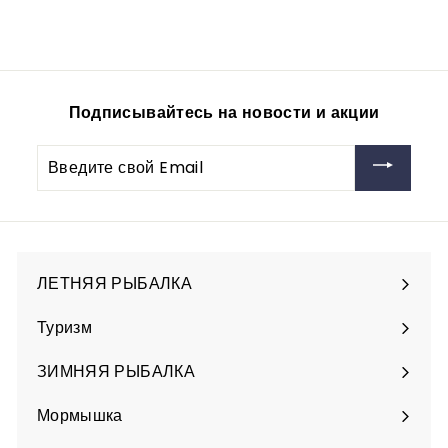
900
9
00руб
0
0
,
0
Подписывайтесь на новости и акции
0
р
Введите
у
свой
б
Email
ЛЕТНЯЯ РЫБАЛКА
Разверните
подменю
Туризм
Разверните
подменю
ЗИМНЯЯ РЫБАЛКА
Разверните
подменю
Мормышка
Разверните