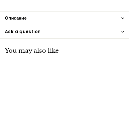
Описание
Ask a question
You may also like
Набор мормышек
#1 50шт/уп №23
vitfishing-opt