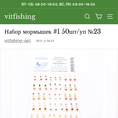
Перейти
ВТ-СБ: 08:30-18:00, ВС, ПН: 09:00-19:00
к
Приостановить
содержанию
vitfishing
слайд-
ПОИСК
НАВ
шоу
Набор мормышек #1 50шт/уп №23
vitfishing-opt
SKU:
y-№23