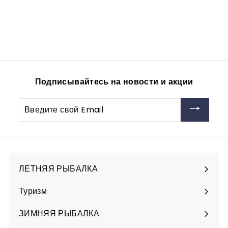
№9-0.7g
vitfishing-opt
1.100
1
00руб
.
1
0
0
Подписывайтесь на новости и акции
,
0
Введите
0
свой
р
Email
у
б
ЛЕТНЯЯ РЫБАЛКА
Разверните
подменю
Туризм
Разверните
подменю
ЗИМНЯЯ РЫБАЛКА
Разверните