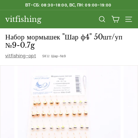
Перейти
ВТ-СБ: 08:30-18:00, ВС, ПН: 09:00-19:00
к
Приостановить
содержанию
vitfishing
слайд-
ПОИСК
НАВ
шоу
Набор мормышек "Шар ф4" 50шт/уп
№9-0.7g
vitfishing-opt
SKU:
Шар-№9