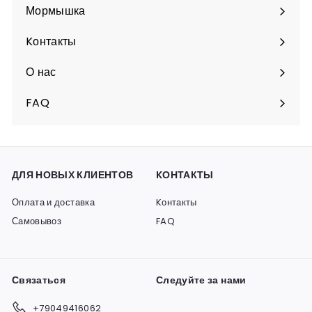
подменю
Мормышка
Разверните
подменю
Kонтакты
О нас
FAQ
ДЛЯ НОВЫХ КЛИЕНТОВ
KОНТАКТЫ
Оплата и доставка
Kонтакты
Самовывоз
FAQ
Связаться
Следуйте за нами
+79049416062