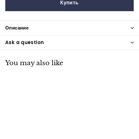
Купить
Описание
Ask a question
You may also like
Набор мормышек
"Шар ф4" 50шт/уп