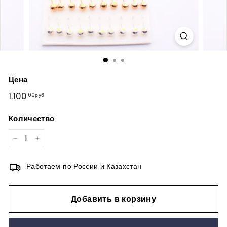
Цена
Обычная
1.100
1.100,00руб
00руб
цена
Количество
−
+
Работаем по России и Казахстан
Добавить в корзину