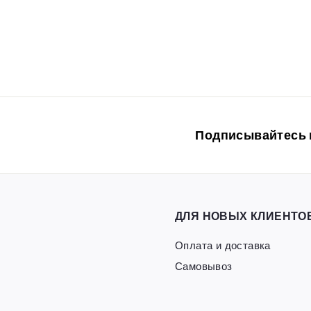
vitfishing-opt
56
5
00руб
6
,
0
0
р
Подписывайтесь н
у
б
ДЛЯ НОВЫХ КЛИЕНТО
Оплата и доставка
Самовывоз