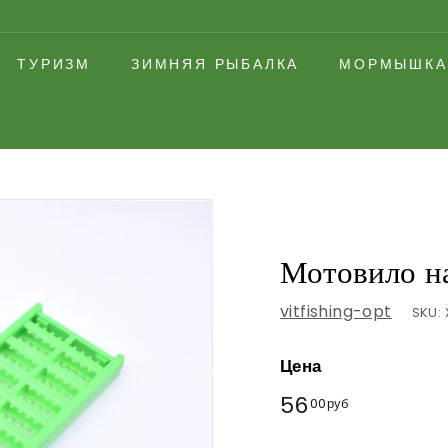
ТУРИЗМ
ЗИМНЯЯ РЫБАЛКА
МОРМЫШКА
Мотовило н
vitfishing-opt
SKU:
Цена
Обычная
56
56,00руб
00руб
цена