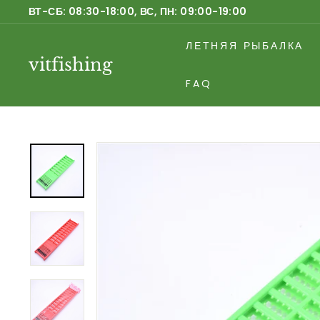
Перейти
ВТ-СБ: 08:30-18:00, ВС, ПН: 09:00-19:00
к
Приостановить
содержанию
ЛЕТНЯЯ РЫБАЛКА
слайд-
vitfishing
шоу
FAQ