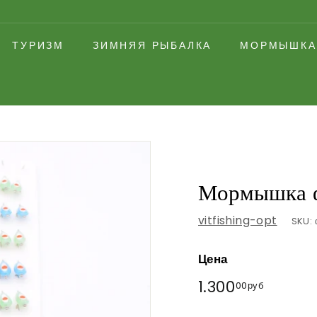
ТУРИЗМ
ЗИМНЯЯ РЫБАЛКА
МОРМЫШКА
Мормышка 
vitfishing-opt
SKU:
Цена
Обычная
1.300
1.300,
00руб
цена