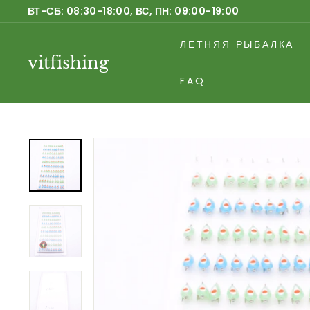
Перейти
ВТ-СБ: 08:30-18:00, ВС, ПН: 09:00-19:00
к
Приостановить
содержанию
ЛЕТНЯЯ РЫБАЛКА
слайд-
vitfishing
шоу
FAQ