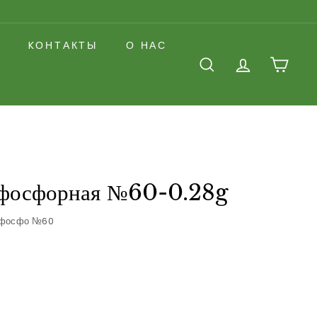
KОНТАКТЫ
О НАС
ПОИСК
СЧЕТ
ТЕЛЕ
фосфорная №60-0.28g
фосфо №60
00руб