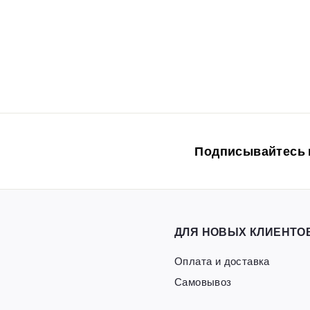
0.28g
vitfishing-opt
1.300
1
00руб
.
3
0
0
,
Подписывайтесь н
0
0
р
у
б
ДЛЯ НОВЫХ КЛИЕНТО
Оплата и доставка
Самовывоз