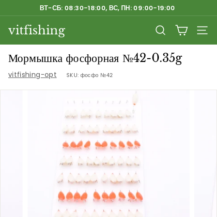
Перейти
ВТ-СБ: 08:30-18:00, ВС, ПН: 09:00-19:00
к
Приостановить
содержанию
vitfishing
слайд-
ПОИСК
НАВ
шоу
Мормышка фосфорная №42-0.35g
vitfishing-opt
SKU:
фосфо №42