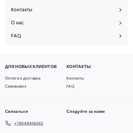
Разверните
подменю
Kонтакты
О нас
FAQ
ДЛЯ НОВЫХ КЛИЕНТОВ
KОНТАКТЫ
Оплата и доставка
Kонтакты
Самовывоз
FAQ
Связаться
Следуйте за нами
+79049416062