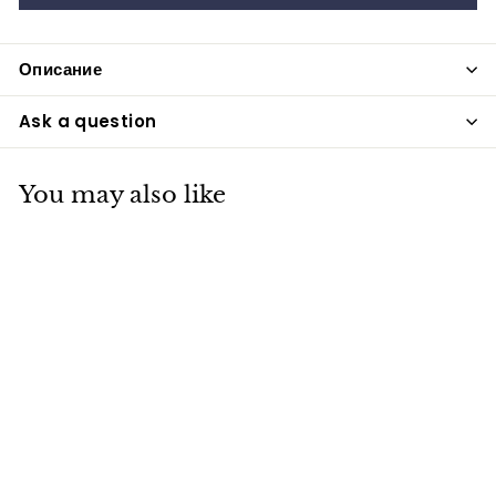
Описание
Ask a question
You may also like
Мормышка
фосфорная №42-
0.35g