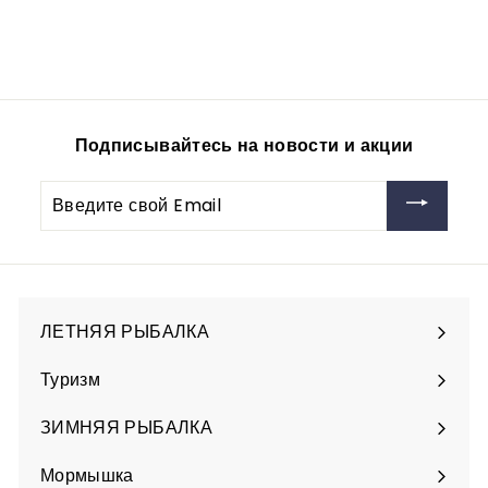
vitfishing-opt
1.050
1
00руб
.
0
5
0
Подписывайтесь на новости и акции
,
0
Введите
0
свой
р
Email
у
б
ЛЕТНЯЯ РЫБАЛКА
Разверните
подменю
Туризм
Разверните
подменю
ЗИМНЯЯ РЫБАЛКА
Разверните
подменю
Мормышка