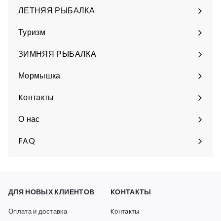
б
ЛЕТНЯЯ РЫБАЛКА
Разверните
подменю
Туризм
Разверните
подменю
ЗИМНЯЯ РЫБАЛКА
Разверните
подменю
Мормышка
Разверните
подменю
Kонтакты
О нас
FAQ
ДЛЯ НОВЫХ КЛИЕНТОВ
KОНТАКТЫ
Оплата и доставка
Kонтакты