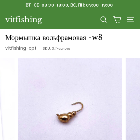
Перейти
ВТ-СБ: 08:30-18:00, ВС, ПН: 09:00-19:00
к
Приостановить
содержанию
vitfishing
слайд-
ПОИСК
НАВ
шоу
Мормышка вольфрамовая -w8
vitfishing-opt
SKU:
3#-золото