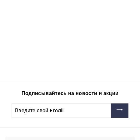
Мормышка
вольфрамовая -w8
vitfishing-opt
26
f
00руб
from
r
o
m
2
Подписывайтесь на новости и акции
6
,
Введите
0
свой
0
Email
р
у