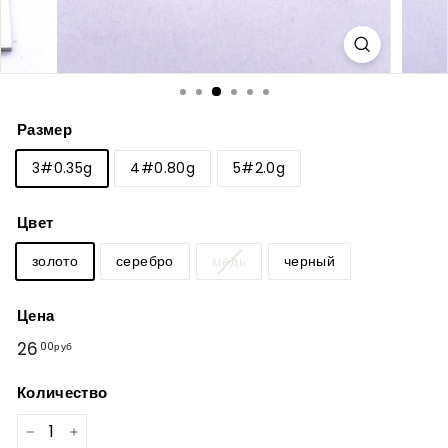
Размер
3#0.35g
4#0.80g
5#2.0g
Цвет
золото
серебро
медь
черный
Цена
Обычная
26
26,00руб
00руб
цена
Количество
−
+