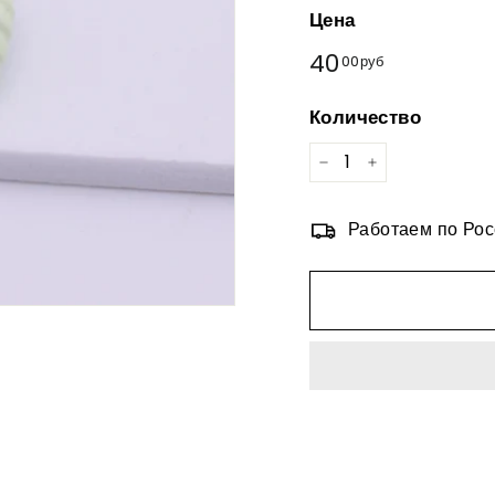
Цена
Обычная
40
40,00руб
00руб
цена
Количество
−
+
Работаем по Рос