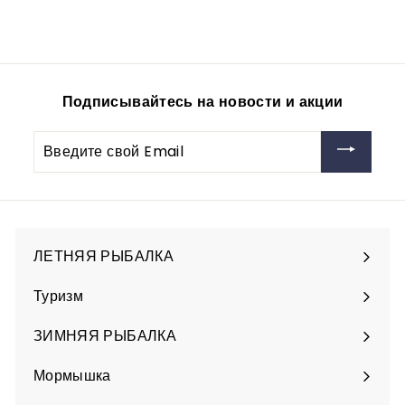
120
1
00руб
2
0
,
0
Подписывайтесь на новости и акции
0
р
Введите
у
свой
б
Email
ЛЕТНЯЯ РЫБАЛКА
Разверните
подменю
Туризм
Разверните
подменю
ЗИМНЯЯ РЫБАЛКА
Разверните
подменю
Мормышка
Разверните