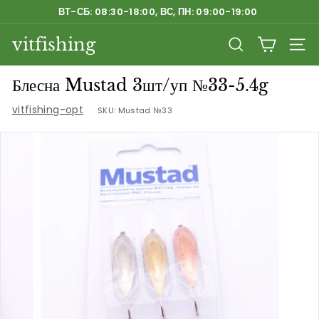
Перейти
ВТ-СБ: 08:30-18:00, ВС, ПН: 09:00-19:00
к
Приостановить
содержанию
vitfishing
слайд-
ПОИСК
НАВ
шоу
Блесна Mustad 3шт/уп №33-5.4g
vitfishing-opt
SKU:
Mustad №33