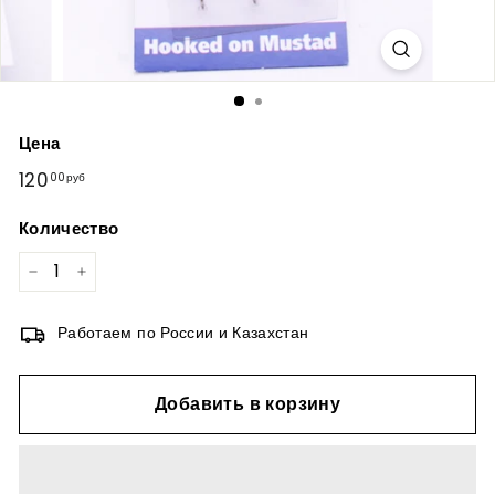
Цена
Обычная
120
120,00руб
00руб
цена
Количество
−
+
Работаем по России и Казахстан
Добавить в корзину