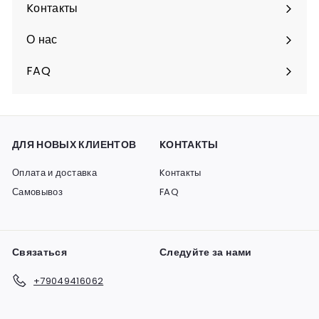
подменю
Kонтакты
О нас
FAQ
ДЛЯ НОВЫХ КЛИЕНТОВ
KОНТАКТЫ
Оплата и доставка
Kонтакты
Самовывоз
FAQ
Связаться
Следуйте за нами
+79049416062