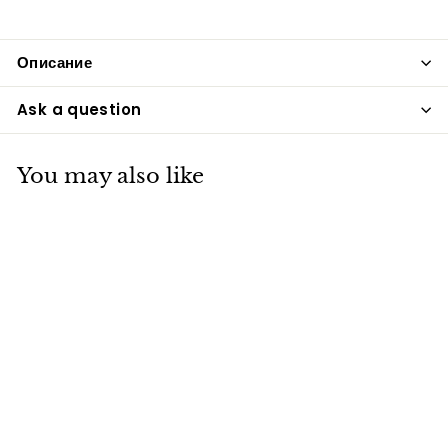
Описание
Ask a question
You may also like
Блесна Mustad
3шт/уп №33-5.4g
vitfishing-opt