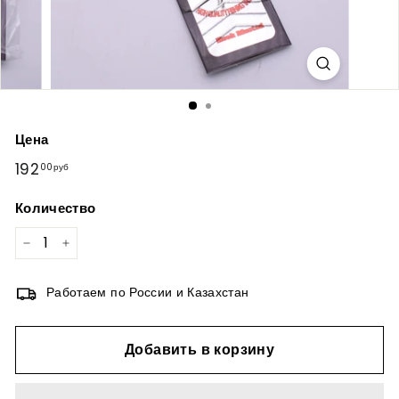
Цена
Обычная
192
192,00руб
00руб
цена
Количество
−
+
Работаем по России и Казахстан
Добавить в корзину