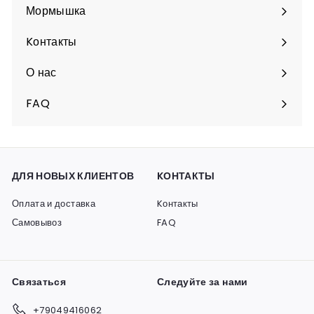
подменю
Мормышка
Разверните
подменю
Kонтакты
О нас
FAQ
ДЛЯ НОВЫХ КЛИЕНТОВ
KОНТАКТЫ
Оплата и доставка
Kонтакты
Самовывоз
FAQ
Связаться
Следуйте за нами
+79049416062