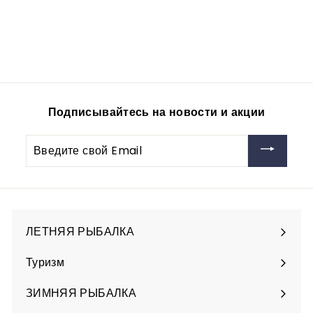
ZP/12-8G
vitfishing-opt
192
1
00руб
9
2
,
0
Подписывайтесь на новости и акции
0
р
Введите
у
свой
б
Email
ЛЕТНЯЯ РЫБАЛКА
Разверните
подменю
Туризм
Разверните
подменю
ЗИМНЯЯ РЫБАЛКА
Разверните