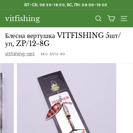
Перейти
ВТ-СБ: 08:30-18:00, ВС, ПН: 09:00-19:00
к
Приостановить
содержанию
vitfishing
слайд-
ПОИСК
НАВ
шоу
Блесна вертушка VITFISHING 5шт/
уп, ZP/12-8G
vitfishing-opt
SKU:
ZP/12-8G