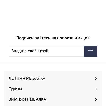
0шт/уп
vitfishing-opt
910
9
00руб
1
0
,
0
Подписывайтесь на новости и акции
0
р
Введите
у
свой
б
Email
ЛЕТНЯЯ РЫБАЛКА
Разверните
подменю
Туризм
Разверните
подменю
ЗИМНЯЯ РЫБАЛКА
Разверните