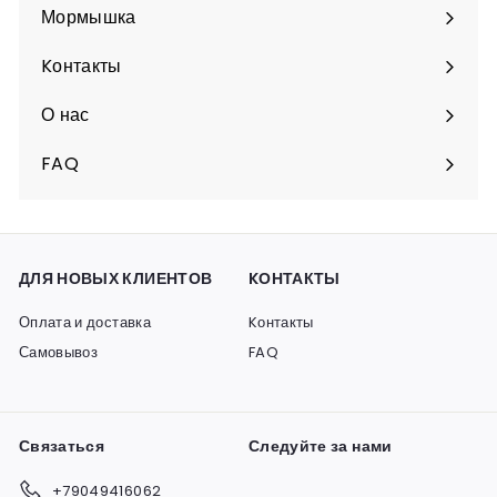
подменю
Мормышка
Разверните
подменю
Kонтакты
О нас
FAQ
ДЛЯ НОВЫХ КЛИЕНТОВ
KОНТАКТЫ
Оплата и доставка
Kонтакты
Самовывоз
FAQ
Связаться
Следуйте за нами
+79049416062