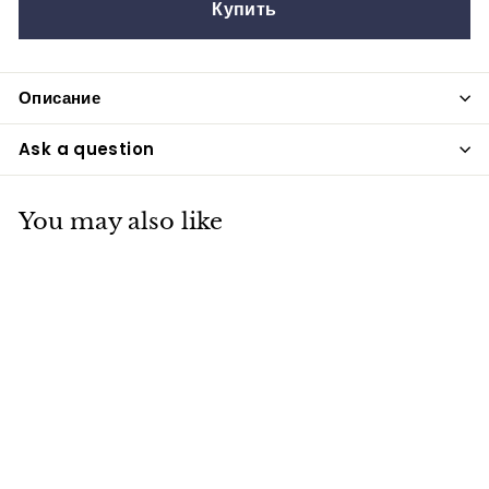
Купить
Описание
Ask a question
You may also like
Балансир набор
№002,#6,75мм,18г.1