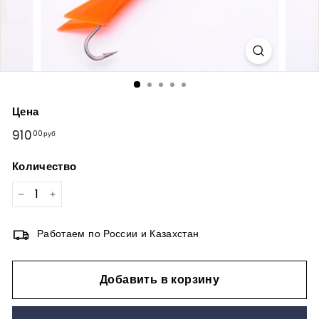
Цена
Обычная
910
910,00руб
00руб
цена
Количество
−
+
Работаем по России и Казахстан
Добавить в корзину