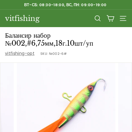
Перейти
ВТ-СБ: 08:30-18:00, ВС, ПН: 09:00-19:00
к
Приостановить
содержанию
vitfishing
слайд-
ПОИСК
НАВ
шоу
Балансир набор
№002,#6,75мм,18г.10шт/уп
vitfishing-opt
SKU:
№002-6#