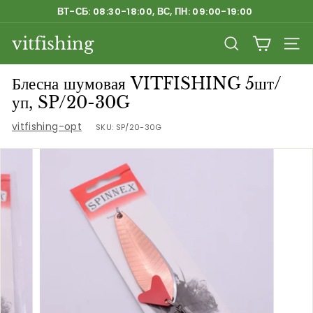
Перейти
ВТ-СБ: 08:30-18:00, ВС, ПН: 09:00-19:00
к
Приостановить
содержанию
vitfishing
слайд-
ПОИСК
НАВ
шоу
Блесна шумовая VITFISHING 5шт/
уп, SP/20-30G
vitfishing-opt
SKU:
SP/20-30G