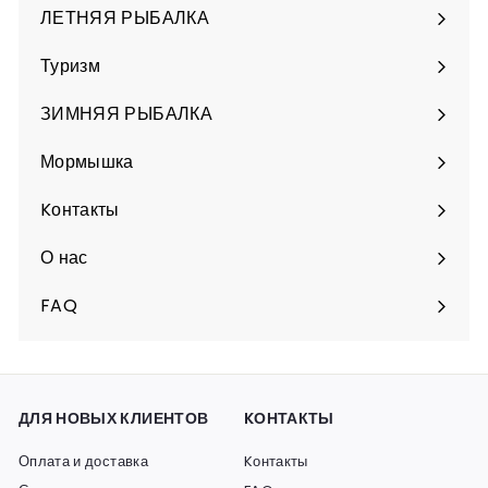
ЛЕТНЯЯ РЫБАЛКА
Разверните
подменю
Туризм
Разверните
подменю
ЗИМНЯЯ РЫБАЛКА
Разверните
подменю
Мормышка
Разверните
подменю
Kонтакты
О нас
FAQ
ДЛЯ НОВЫХ КЛИЕНТОВ
KОНТАКТЫ
Оплата и доставка
Kонтакты