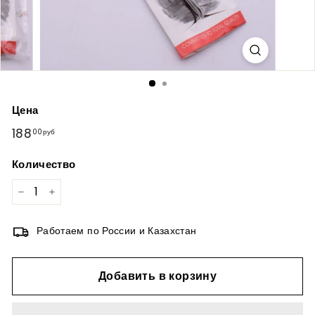
Цена
Обычная
188
188,00руб
00руб
цена
Количество
−
+
Работаем по России и Казахстан
Добавить в корзину