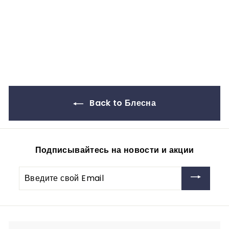
SP/20-30G
vitfishing-opt
188
1
00руб
8
8
,
0
0
р
Back to Блесна
у
б
Подписывайтесь на новости и акции
Введите
свой
Email